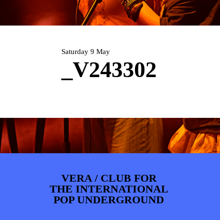
ARTDIVISION
FOTO’S
NIEUWS
INFO
WEBSHOP
MIJN TICKETS
Saturday 9 May
_V243302
VERA / CLUB FOR
THE INTERNATIONAL
POP UNDERGROUND