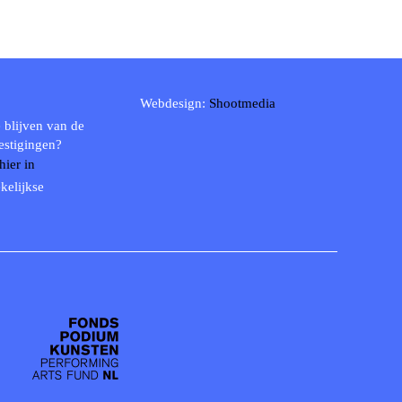
Webdesign:
Shootmedia
 blijven van de
estigingen?
 hier in
kelijkse