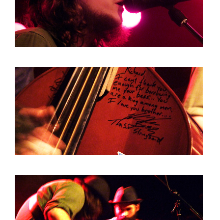
BOB DE VRIES
RICHARD POSTMA
SASKIA LUDDEN
ANNA HIEP
CASHMYRA ROZENDAAL
MARTSEN HUT
ARSEN TSKHAY
ERYN BOSMA
ESTHER
ELINE KAMMINGA
KAREN SAAMAN
ARNOUD HEIKENS