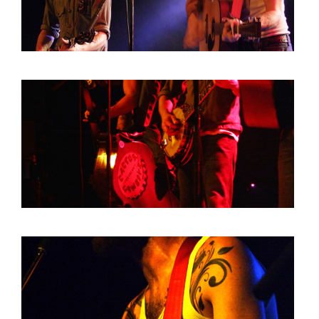
ARTDIVISION
FOTO’S
NIEUWS
INFO
WEBSHOP
MIJN TICKETS