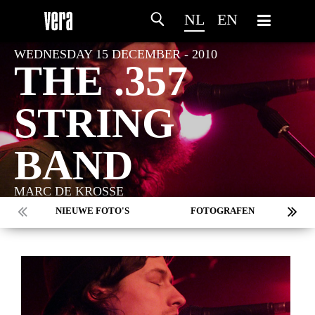
NL
EN
WEDNESDAY 15 DECEMBER - 2010
THE .357
STRING
BAND
MARC DE KROSSE
NIEUWE FOTO'S
FOTOGRAFEN
MARC DE KROSSE
SIMONE V/D HEIJDEN
PEER
MISCHA VEENEMA
JEROEN DEKKER