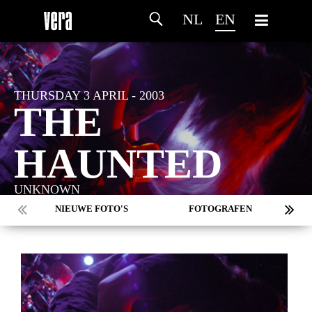
NL
EN
THURSDAY 3 APRIL - 2003
THE
HAUNTED
UNKNOWN
NIEUWE FOTO'S
FOTOGRAFEN
MARC DE KROSSE
SIMONE V/D HEIJDEN
PEER
MISCHA VEENEMA
JEROEN DEKKER