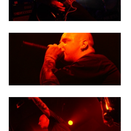
HOME
AGENDA
ARTDIVISION
PHOTOS
NEWS
INFO
WEBSHOP
MY TICKETS