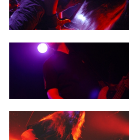
BOB DE VRIES
RICHARD POSTMA
SASKIA LUDDEN
ANNA HIEP
CASHMYRA ROZENDAAL
MARTSEN HUT
ARSEN TSKHAY
ERYN BOSMA
ESTHER
ELINE KAMMINGA
KAREN SAAMAN
ARNOUD HEIKENS