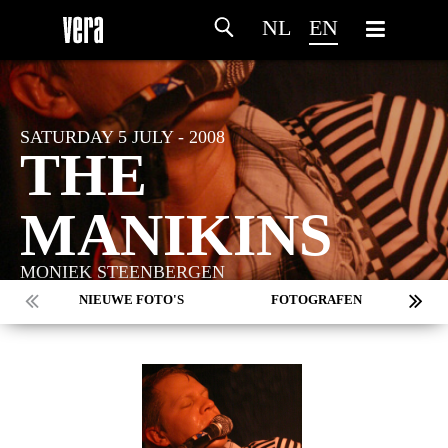
NL
EN
SATURDAY 5 JULY - 2008
THE
MANIKINS
MONIEK STEENBERGEN
NIEUWE FOTO'S
FOTOGRAFEN
MARC DE KROSSE
SIMONE V/D HEIJDEN
PEER
MISCHA VEENEMA
JEROEN DEKKER