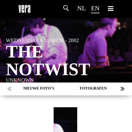
NL
EN
WEDNESDAY 6 MARCH - 2002
THE
NOTWIST
UNKNOWN
NIEUWE FOTO'S
FOTOGRAFEN
MARC DE KROSSE
SIMONE V/D HEIJDEN
PEER
MISCHA VEENEMA
JEROEN DEKKER