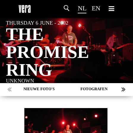
NL
EN
THURSDAY 6 JUNE - 2002
THE
PROMISE
RING
UNKNOWN
NIEUWE FOTO'S
FOTOGRAFEN
MARC DE KROSSE
SIMONE V/D HEIJDEN
PEER
MISCHA VEENEMA
JEROEN DEKKER