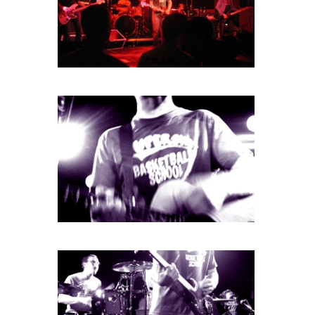
BOB DE VRIES
RICHARD POSTMA
SASKIA LUDDEN
ANNA HIEP
CASHMYRA ROZENDAAL
MARTSEN HUT
ARSEN TSKHAY
ERYN BOSMA
ESTHER
ELINE KAMMINGA
KAREN SAAMAN
ARNOUD HEIKENS