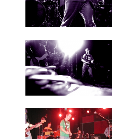
HOME
PROGRAMMA
ARTDIVISION
FOTO’S
NIEUWS
INFO
WEBSHOP
MIJN TICKETS