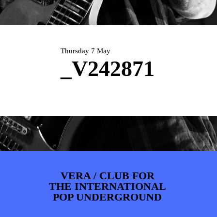
ARTDIVISION
FOTO’S
NIEUWS
INFO
WEBSHOP
MIJN TICKETS
Thursday 7 May
_V242871
VERA / CLUB FOR
THE INTERNATIONAL
POP UNDERGROUND