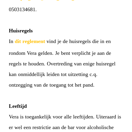
0503134681.
Huisregels
In
dit reglement
vind je de huisregels die in en
HOME
PROGRAMMA
rondom Vera gelden. Je bent verplicht je aan de
ARTDIVISION
FOTO’S
NIEUWS
regels te houden. Overtreding van enige huisregel
kan onmiddellijk leiden tot uitzetting c.q.
INFO
WEBSHOP
MIJN TICKETS
ontzegging van de toegang tot het pand.
Leeftijd
Vera is toegankelijk voor alle leeftijden. Uiteraard is
er wel een restrictie aan de bar voor alcoholische