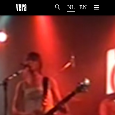
NL
EN