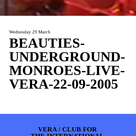
HOME
PROGRAMMA
ARTDIVISION
FOTO’S
NIEUWS
Wednesday 29 March
INFO
WEBSHOP
MIJN TICKETS
BEAUTIES-
UNDERGROUND-
MONROES-LIVE-
VERA-22-09-2005
VERA / CLUB FOR
THE INTERNATIONAL