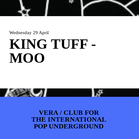
ARTDIVISION
FOTO’S
NIEUWS
INFO
WEBSHOP
MIJN TICKETS
Wednesday 29 April
KING TUFF -
MOO
VERA / CLUB FOR
THE INTERNATIONAL
POP UNDERGROUND