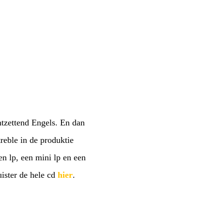
ntzettend Engels. En dan
treble in de produktie
n lp, een mini lp en een
uister de hele cd
hier
.