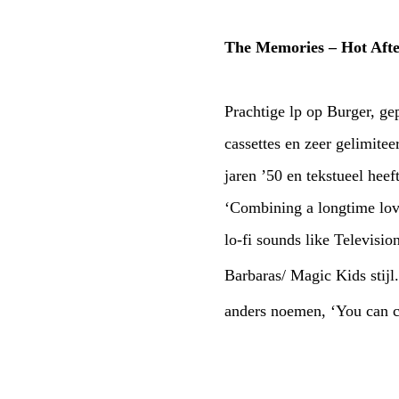
The Memories
–
Hot Aft
Prachtige lp op Burger, g
cassettes en zeer gelimitee
jaren ’50 en tekstueel hee
‘Combining a longtime love
lo-fi sounds like Televisi
Barbaras/ Magic Kids stijl
anders noemen, ‘You can ca