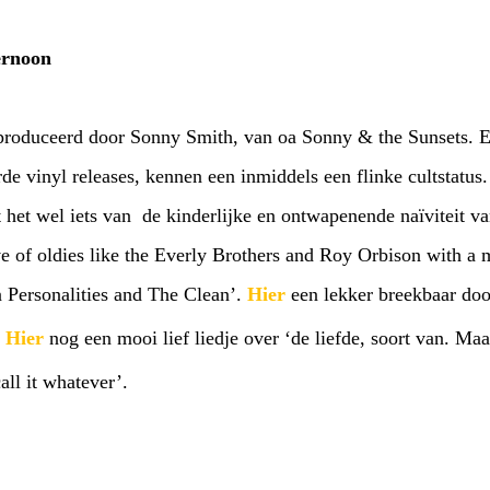
ernoon
eproduceerd door Sonny Smith, van oa Sonny & the Sunsets. E
rde vinyl releases, kennen een inmiddels een flinke cultstatu
ft het wel iets van de kinderlijke en ontwapenende naïviteit 
 of oldies like the Everly Brothers and Roy Orbison with a m
on Personalities and The Clean’.
Hier
een lekker breekbaar do
.
Hier
nog een mooi lief liedje over ‘de liefde, soort van. Maa
ll it whatever’.