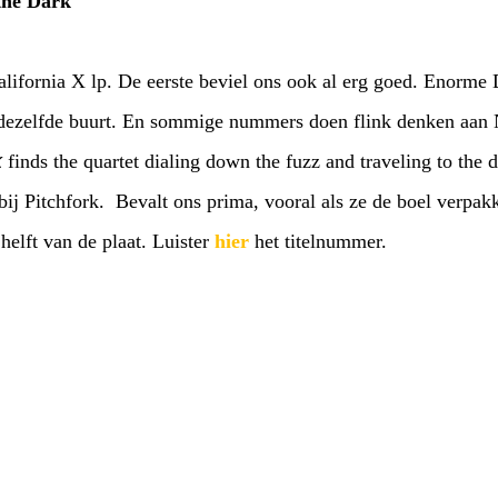
 the Dark
lifornia X lp. De eerste beviel ons ook al erg goed. Enorme 
dezelfde buurt. En sommige nummers doen flink denken aan N
k
finds the quartet dialing down the fuzz and traveling to the 
 bij Pitchfork. Bevalt ons prima, vooral als ze de boel verpa
helft van de plaat. Luister
hier
het titelnummer.