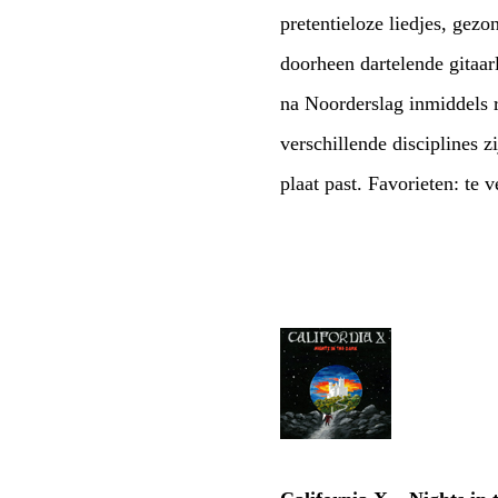
pretentieloze liedjes, gez
doorheen dartelende gitaarl
na Noorderslag inmiddels r
verschillende disciplines z
plaat past. Favorieten: te