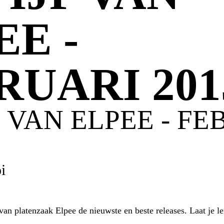
EE -
RUARI 201
F VAN ELPEE - F
i
an platenzaak Elpee de nieuwste en beste releases. Laat je le