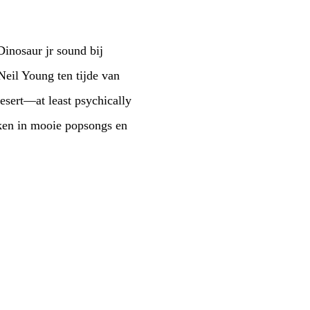
Dinosaur jr sound bij
eil Young ten tijde van
desert—at least psychically
kken in mooie popsongs en