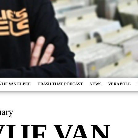
VIJF VAN ELPEE
TRASH THAT PODCAST
NEWS
VERA POLL
bruary
VIJF VAN