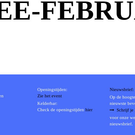
EE-FEBRU
Openingstijden:
Nieuwsbrief:
en
Zie het event
Op de hoogte
Kelderbar:
nieuwste bev
Check de openingstijden
hier
Schrijf je
voor onze we
nieuwsbrief.