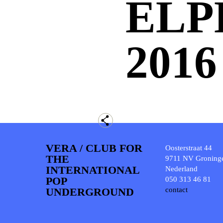
ELP
2016
VERA / CLUB FOR
Oosterstraat 44
THE
9711 NV Groning
INTERNATIONAL
Nederland
POP
050 313 46 81
UNDERGROUND
contact