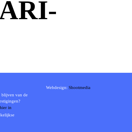
ARI-
Webdesign:
Shootmedia
 blijven van de
estigingen?
 hier in
kelijkse