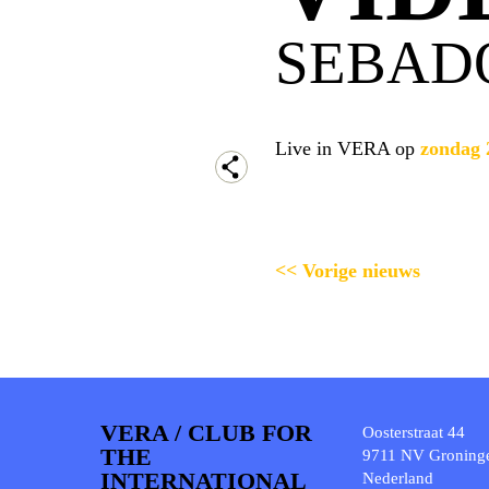
SEBAD
Live in VERA op
zondag 
<< Vorige nieuws
VERA / CLUB FOR
Oosterstraat 44
THE
9711 NV Groning
INTERNATIONAL
Nederland