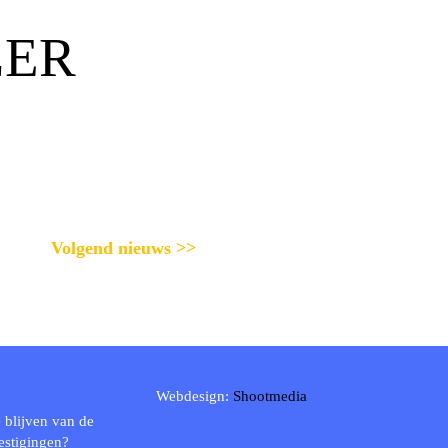
LER
Volgend nieuws >>
Webdesign:
Shootmedia
 blijven van de
estigingen?