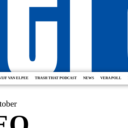
VIJF VAN ELPEE
TRASH THAT PODCAST
NEWS
VERA POLL
tober
EO