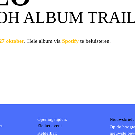
OH ALBUM TRAI
27 oktober
. Hele album via
Spotify
te beluisteren.
Openingstijden:
Nieuwsbrief:
en
Zie het event
Op de hoogte
Kelderbar:
nieuwste bev