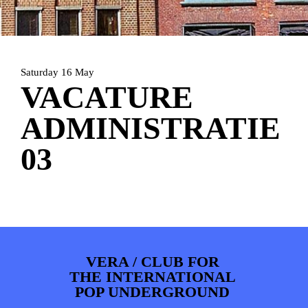
ARTDIVISION
FOTO’S
NIEUWS
INFO
WEBSHOP
MIJN TICKETS
Saturday 16 May
VACATURE
ADMINISTRATIE
03
VERA / CLUB FOR
THE INTERNATIONAL
POP UNDERGROUND