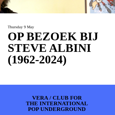
ARTDIVISION
FOTO’S
NIEUWS
INFO
WEBSHOP
MIJN TICKETS
Thursday 9 May
OP BEZOEK BIJ
STEVE ALBINI
(1962-2024)
VERA / CLUB FOR
THE INTERNATIONAL
POP UNDERGROUND