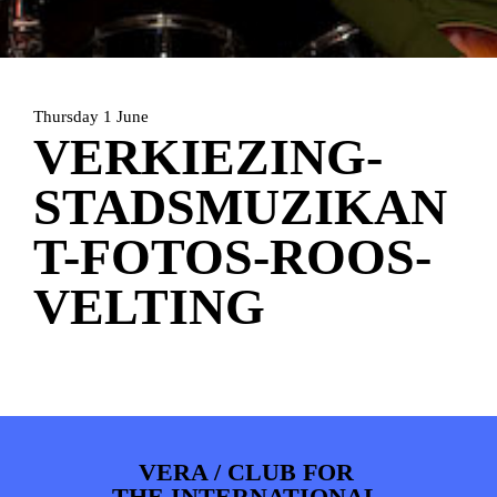
HOME
PROGRAMMA
ARTDIVISION
FOTO’S
NIEUWS
Thursday 1 June
INFO
WEBSHOP
MIJN TICKETS
VERKIEZING-
STADSMUZIKAN
T-FOTOS-ROOS-
VELTING
VERA / CLUB FOR
THE INTERNATIONAL