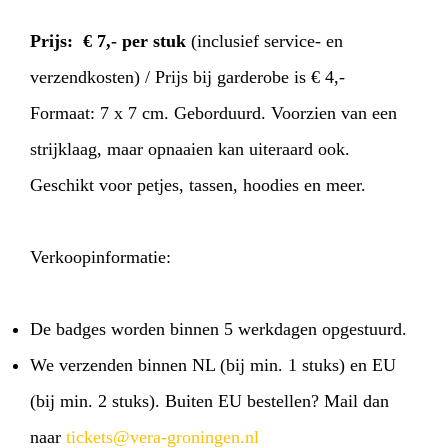
Prijs: € 7,- per stuk
(inclusief service- en
verzendkosten) / Prijs bij garderobe is € 4,-
Formaat: 7 x 7 cm. Geborduurd. Voorzien van een
strijklaag, maar opnaaien kan uiteraard ook.
Geschikt voor petjes, tassen, hoodies en meer.
Verkoopinformatie:
HOME
AGENDA
ARTDIVISION
De badges worden binnen 5 werkdagen opgestuurd.
We verzenden binnen NL (bij min. 1 stuks) en EU
PHOTOS
NEWS
INFO
WEBSHOP
(bij min. 2 stuks). Buiten EU bestellen? Mail dan
MY TICKETS
naar
tickets@vera-groningen.nl