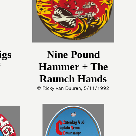
4
3
2
1
0
9
igs
Nine Pound
8
7
2
Hammer + The
6
Raunch Hands
5
4
© Ricky van Duuren, 5/11/1992
3
2
1
S
0
9