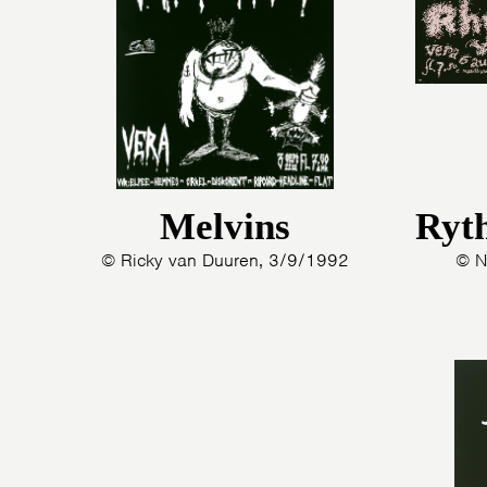
Melvins
Ryt
© Ricky van Duuren, 3/9/1992
© N