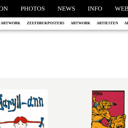
ION
PHOTOS
NEWS
INFO
WEB
 ARTWORK
ZEEFDRUKPOSTERS
ARTWORK
ARTIESTEN
A
ANDREAS VAN ITERSON
202
ANNA FLEURI WOLTER
202
ARJAN GROOTEN
202
ARNOUD HEIKENS
202
BERBEL ZIJLSTRA
202
BERT SCHOLTEN
202
DAPHNE PROCHOWSKI
202
DILLE HUSSEL
201
DOUWE DIJKSTRA
201
DYLAN HAYES
201
EVERT-JAN SOEPBOER
201
FYNN VAN DER ZIEL
201