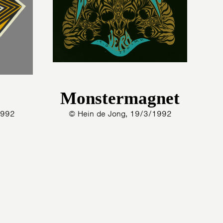
2
1
0
9
8
7
6
Monstermagnet
1992
© Hein de Jong, 19/3/1992