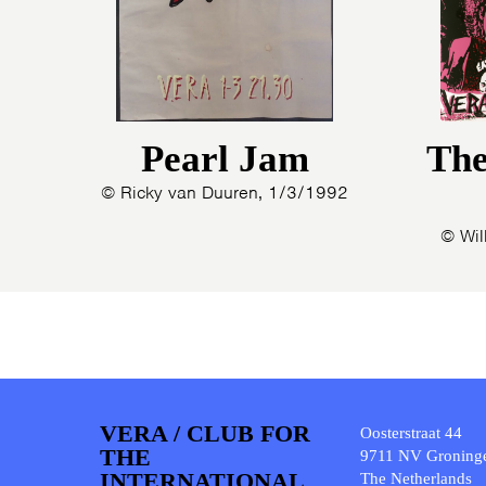
Pearl Jam
Th
© Ricky van Duuren, 1/3/1992
© Wil
VERA / CLUB FOR
Oosterstraat 44
THE
9711 NV Groning
INTERNATIONAL
The Netherlands