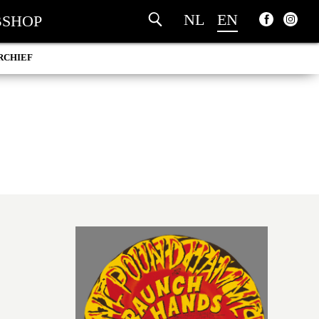
NL
EN
SHOP
RCHIEF
6
S
5
4
3
2
1
0
9
8
7
6
5