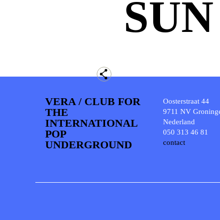
SUN
VERA / CLUB FOR
Oosterstraat 44
THE
9711 NV Groning
INTERNATIONAL
Nederland
POP
050 313 46 81
UNDERGROUND
contact