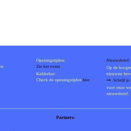
Openingstijden:
Nieuwsbrief:
en
Zie het event
Op de hoogte
Kelderbar:
nieuwste bev
Check de openingstijden
hier
Schrijf je
voor onze we
nieuwsbrief.
Partners: