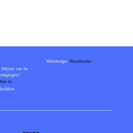
Webdesign:
Shootmedia
 blijven van de
estigingen?
 hier in
kelijkse