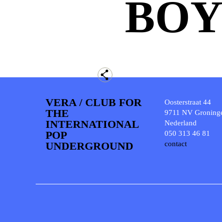
BOY
VERA / CLUB FOR
Oosterstraat 44
THE
9711 NV Groning
INTERNATIONAL
Nederland
POP
050 313 46 81
UNDERGROUND
contact