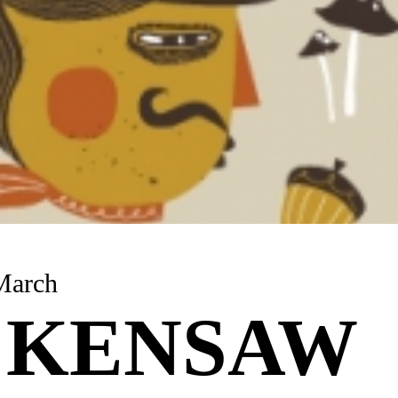
March
CKENSAW