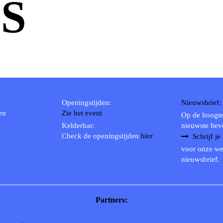
S
Openingstijden:
Nieuwsbrief:
en
Zie het event
Op de hoogte
Kelderbar:
nieuwste bev
Check de openingstijden
hier
Schrijf je
voor onze we
nieuwsbrief.
Partners: