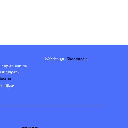
Webdesign:
Shootmedia
 blijven van de
estigingen?
 hier in
kelijkse