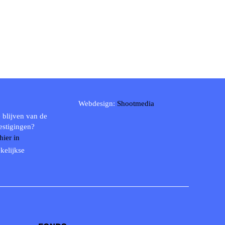
Webdesign:
Shootmedia
 blijven van de
estigingen?
 hier in
kelijkse