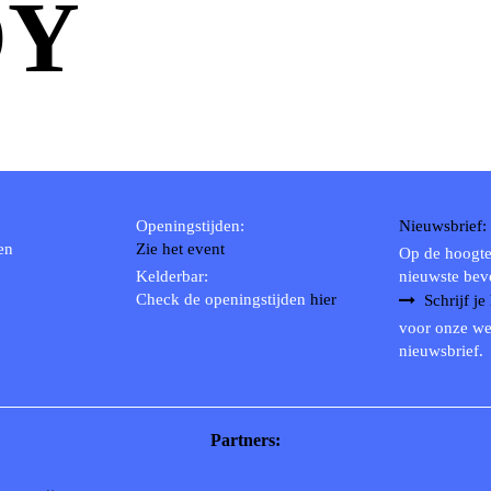
OY
Openingstijden:
Nieuwsbrief:
en
Zie het event
Op de hoogte
Kelderbar:
nieuwste bev
Check de openingstijden
hier
Schrijf je
voor onze we
nieuwsbrief.
Partners: