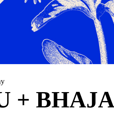
ay
U + BHAJ