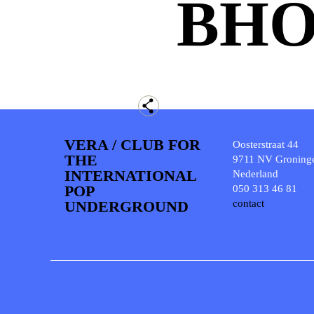
BH
VERA / CLUB FOR
Oosterstraat 44
THE
9711 NV Groning
INTERNATIONAL
Nederland
POP
050 313 46 81
UNDERGROUND
contact