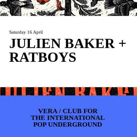
ARTDIVISION
FOTO’S
NIEUWS
INFO
WEBSHOP
MIJN TICKETS
Saturday 16 April
JULIEN BAKER +
RATBOYS
VERA / CLUB FOR
THE INTERNATIONAL
POP UNDERGROUND