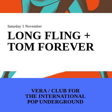
ARTDIVISION
FOTO’S
NIEUWS
INFO
WEBSHOP
MIJN TICKETS
Saturday 1 November
LONG FLING +
TOM FOREVER
VERA / CLUB FOR
THE INTERNATIONAL
POP UNDERGROUND