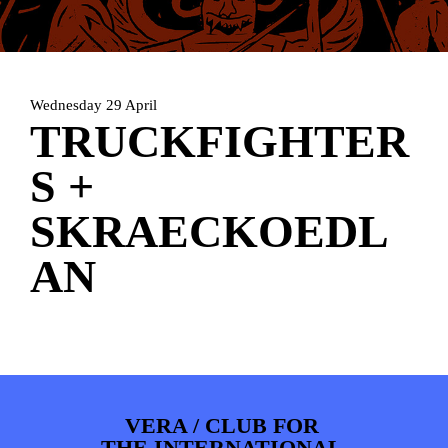
HOME
PROGRAMMA
ARTDIVISION
FOTO’S
NIEUWS
Wednesday 29 April
INFO
WEBSHOP
MIJN TICKETS
TRUCKFIGHTER
S +
SKRAECKOEDL
AN
VERA / CLUB FOR
THE INTERNATIONAL