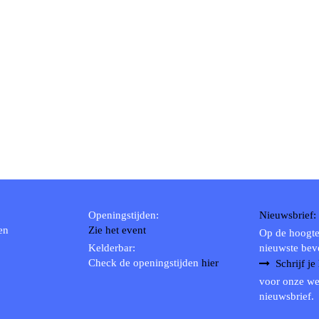
Openingstijden:
Nieuwsbrief:
en
Zie het event
Op de hoogte
Kelderbar:
nieuwste bev
Check de openingstijden
hier
Schrijf je
voor onze we
nieuwsbrief.