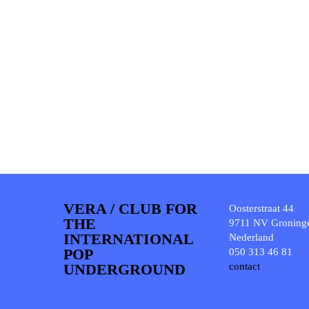
VERA / CLUB FOR
Oosterstraat 44
THE
9711 NV Groning
INTERNATIONAL
Nederland
POP
050 313 46 81
UNDERGROUND
contact