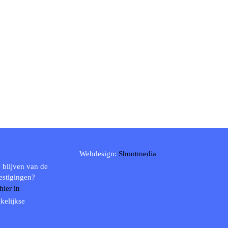
Webdesign:
Shootmedia
 blijven van de
estigingen?
 hier in
kelijkse