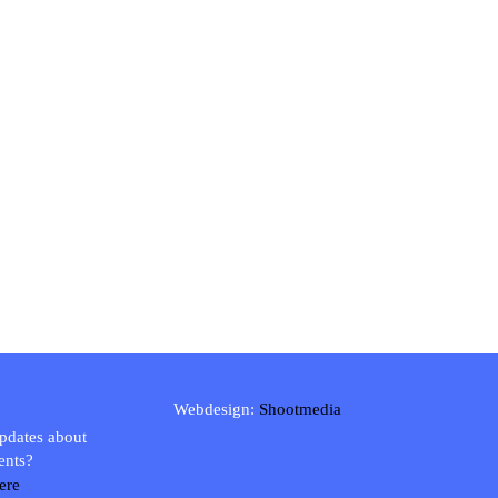
Webdesign:
Shootmedia
updates about
ents?
ere