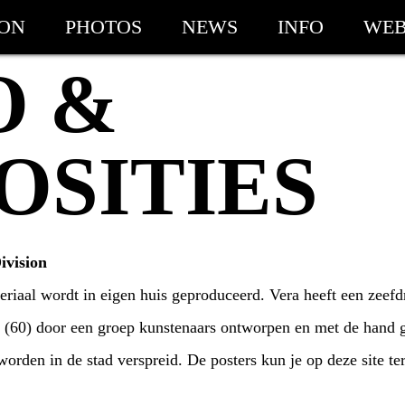
ION
PHOTOS
NEWS
INFO
WEB
O &
OSITIES
ivision
ateriaal wordt in eigen huis geproduceerd. Vera heeft een zeef
ge (60) door een groep kunstenaars ontworpen en met de hand
worden in de stad verspreid. De posters kun je op deze site te