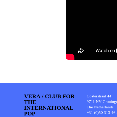
VERA / CLUB FOR
Oosterstraat 44
THE
9711 NV Groning
INTERNATIONAL
The Netherlands
POP
+31 (0)50 313 46