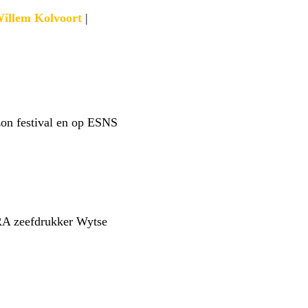
illem Kolvoort
|
rzon festival en op ESNS
RA zeefdrukker Wytse