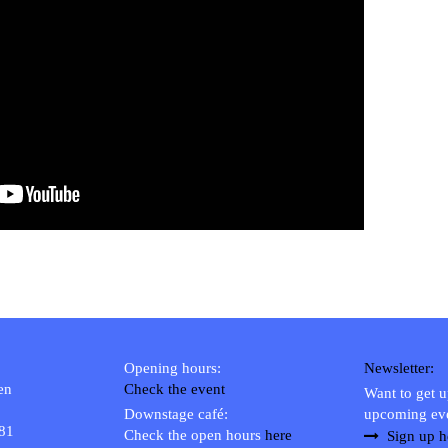
Opening hours:
Newsletter:
en
Check the event
Want to get 
Downstage café:
upcoming ev
 81
Check the open hours
here
Sign up h