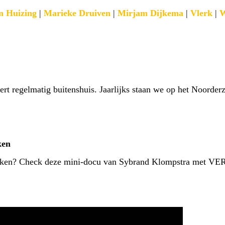
n Huizing
|
Marieke Druiven
|
Mirjam Dijkema
|
Vlerk
|
W
ert regelmatig buitenshuis. Jaarlijks staan we op het Noorde
ken
aken? Check deze mini-docu van Sybrand Klompstra met VE