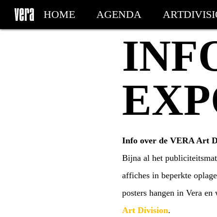
HOME
AGENDA
ARTDIVIS
INF
MY TICKETS
EXP
Info over de VERA Art D
Bijna al het publiciteitsm
affiches in beperkte opla
posters hangen in Vera en 
Art Division
.