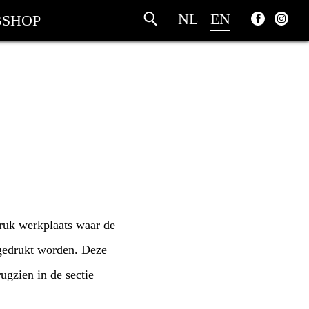
NL
EN
SHOP
druk werkplaats waar de
 gedrukt worden. Deze
rugzien in de sectie