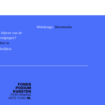
Webdesign:
Shootmedia
 blijven van de
estigingen?
 hier in
kelijkse