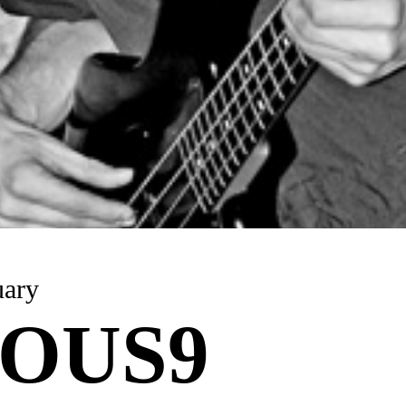
uary
OUS9