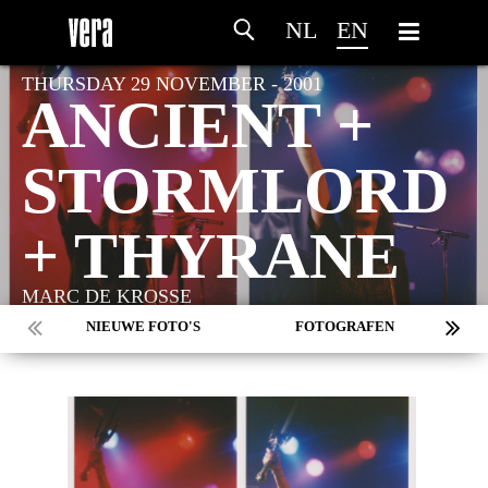
NL
EN
THURSDAY 29 NOVEMBER - 2001
ANCIENT +
STORMLORD
+ THYRANE
MARC DE KROSSE
NIEUWE FOTO'S
FOTOGRAFEN
MARC DE KROSSE
SIMONE V/D HEIJDEN
PEER
MISCHA VEENEMA
JEROEN DEKKER