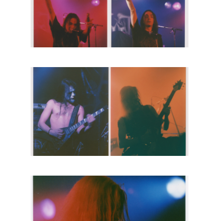
BOB DE VRIES
RICHARD POSTMA
SASKIA LUDDEN
ANNA HIEP
CASHMYRA ROZENDAAL
MARTSEN HUT
ARSEN TSKHAY
ERYN BOSMA
ESTHER
ELINE KAMMINGA
KAREN SAAMAN
ARNOUD HEIKENS