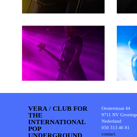
VERA / CLUB FOR
Oosterstraat 44
THE
9711 NV Groning
INTERNATIONAL
Nederland
POP
050 313 46 81
UNDERGROUND
contact