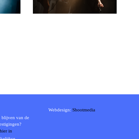
Webdesign:
Shootmedia
 blijven van de
estigingen?
 hier in
kelijkse