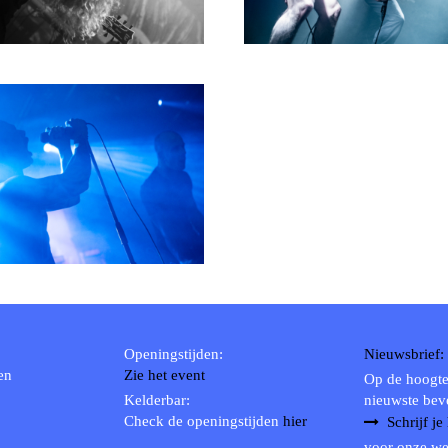
Openingstijden:
Nieuwsbrief:
en
Zie het event
Op de hoogte
Kelderbar:
nieuwste bev
Check de openingstijden
hier
Schrijf je
voor onze we