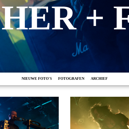
SHER + 
NIEUWE FOTO'S
FOTOGRAFEN
ARCHIEF
MARC DE KROSSE
2026
SIMONE V/D HEIJDEN
2025
PEER
2024
MISCHA VEENEMA
2023
JEROEN DEKKER
2022
BOB DE VRIES
2021