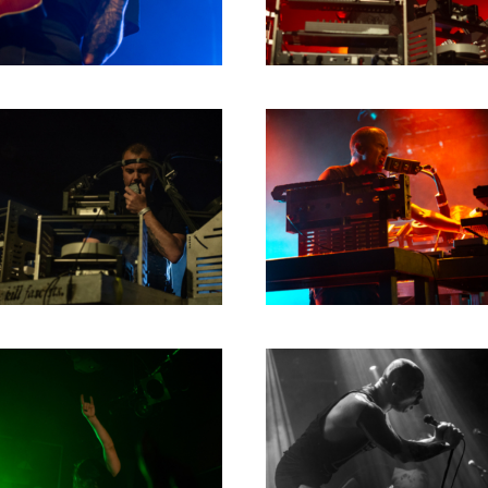
2004
2003
2002
2001
2000
1996
1993
1992
1991
1989
1988
1986
1985
1984
1983
1982