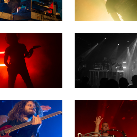
RICHARD POSTMA
2020
SASKIA LUDDEN
2019
ANNA HIEP
2018
CASHMYRA ROZENDAAL
2017
MARTSEN HUT
2016
ARSEN TSKHAY
2015
ERYN BOSMA
2014
ESTHER
2013
ELINE KAMMINGA
2012
KAREN SAAMAN
2011
ARNOUD HEIKENS
2010
2009
2008
2007
2006
2005