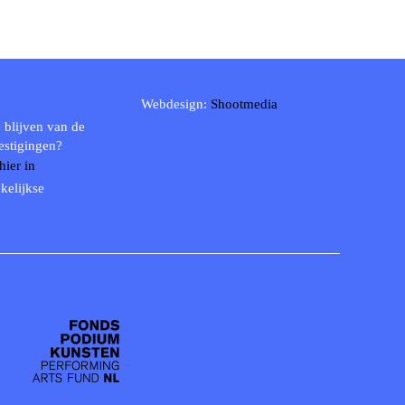
Webdesign:
Shootmedia
 blijven van de
estigingen?
 hier in
kelijkse