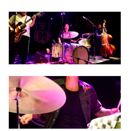
HOME
AGENDA
ARTDIVISION
PHOTOS
NEWS
INFO
WEBSHOP
MY TICKETS