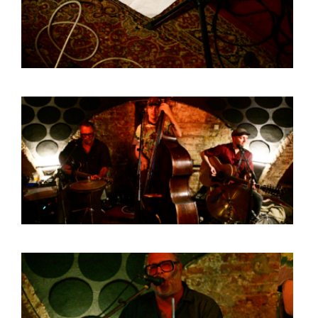
BOB DE VRIES
RICHARD POSTMA
SASKIA LUDDEN
ANNA HIEP
CASHMYRA ROZENDAAL
MARTSEN HUT
ARSEN TSKHAY
ERYN BOSMA
ESTHER
ELINE KAMMINGA
KAREN SAAMAN
ARNOUD HEIKENS