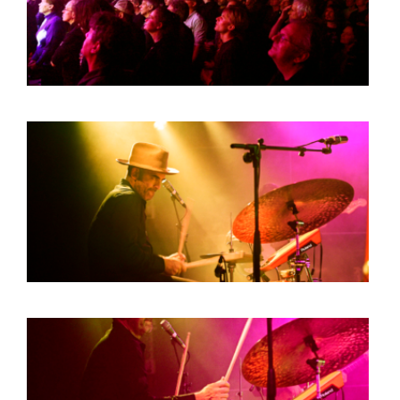
BOB DE VRIES
RICHARD POSTMA
SASKIA LUDDEN
ANNA HIEP
CASHMYRA ROZENDAAL
MARTSEN HUT
ARSEN TSKHAY
ERYN BOSMA
ESTHER
ELINE KAMMINGA
KAREN SAAMAN
ARNOUD HEIKENS