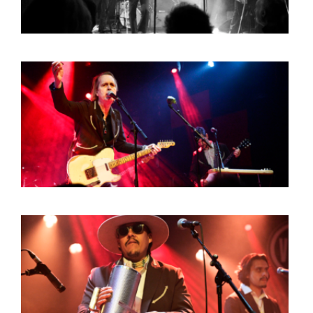
ARTDIVISION
FOTO’S
NIEUWS
INFO
WEBSHOP
MIJN TICKETS