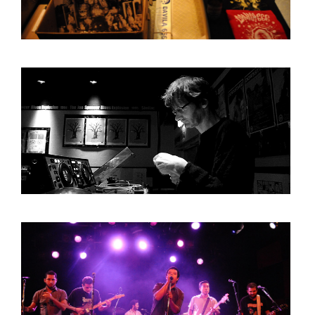
HOME
PROGRAMMA
ARTDIVISION
FOTO’S
NIEUWS
INFO
WEBSHOP
MIJN TICKETS