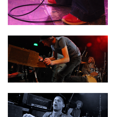
BOB DE VRIES
RICHARD POSTMA
SASKIA LUDDEN
ANNA HIEP
CASHMYRA ROZENDAAL
MARTSEN HUT
ARSEN TSKHAY
ERYN BOSMA
ESTHER
ELINE KAMMINGA
KAREN SAAMAN
ARNOUD HEIKENS