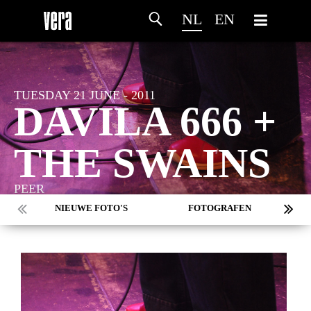
NL
EN
TUESDAY 21 JUNE - 2011
DAVILA 666 +
THE SWAINS
PEER
NIEUWE FOTO'S
FOTOGRAFEN
MARC DE KROSSE
SIMONE V/D HEIJDEN
PEER
MISCHA VEENEMA
JEROEN DEKKER