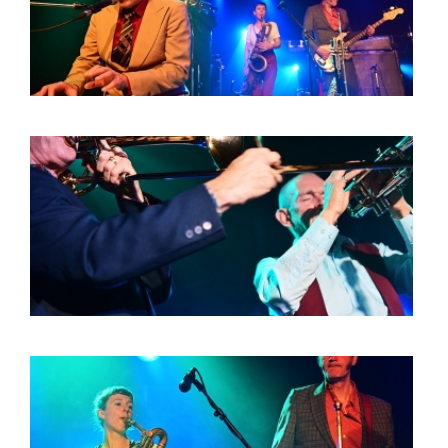
BOB DE VRIES
RICHARD POSTMA
SASKIA LUDDEN
ANNA HIEP
CASHMYRA ROZENDAAL
MARTSEN HUT
ARSEN TSKHAY
ERYN BOSMA
ESTHER
ELINE KAMMINGA
KAREN SAAMAN
ARNOUD HEIKENS