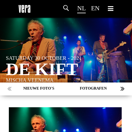
NL
EN
SATURDAY 30 OCTOBER - 2021
DE KIFT
MISCHA VEENEMA
NIEUWE FOTO'S
FOTOGRAFEN
MARC DE KROSSE
SIMONE V/D HEIJDEN
PEER
MISCHA VEENEMA
JEROEN DEKKER