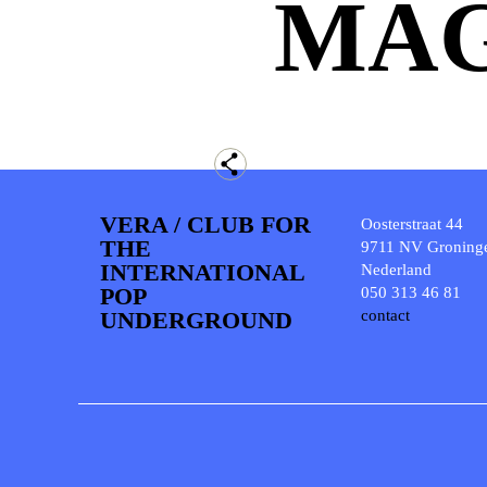
MAG
VERA / CLUB FOR
Oosterstraat 44
THE
9711 NV Groning
INTERNATIONAL
Nederland
POP
050 313 46 81
UNDERGROUND
contact