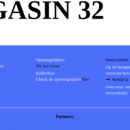
ASIN 32
Openingstijden:
Nieuwsbrief:
en
Zie het event
Op de hoogte
Kelderbar:
nieuwste bev
Check de openingstijden
hier
Schrijf je
voor onze we
nieuwsbrief.
Partners: