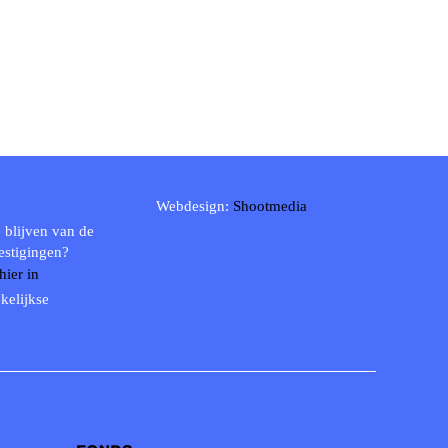
Webdesign:
Shootmedia
 blijven van de
estigingen?
 hier in
kelijkse