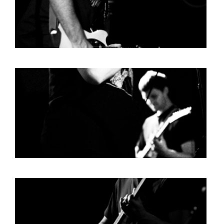
BOB DE VRIES
RICHARD POSTMA
SASKIA LUDDEN
ANNA HIEP
CASHMYRA ROZENDAAL
MARTSEN HUT
ARSEN TSKHAY
ERYN BOSMA
ESTHER
ELINE KAMMINGA
KAREN SAAMAN
ARNOUD HEIKENS