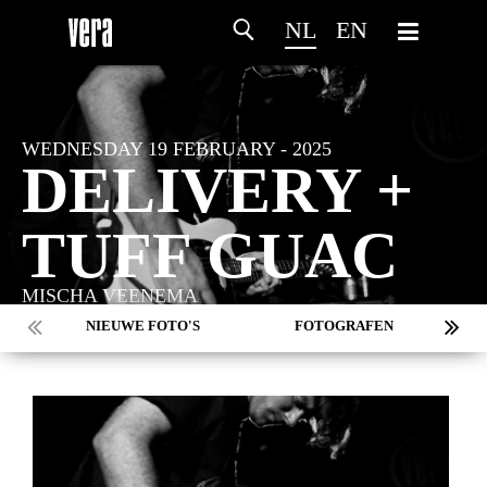
NL
EN
WEDNESDAY 19 FEBRUARY - 2025
DELIVERY +
TUFF GUAC
MISCHA VEENEMA
NIEUWE FOTO'S
FOTOGRAFEN
MARC DE KROSSE
SIMONE V/D HEIJDEN
PEER
MISCHA VEENEMA
JEROEN DEKKER