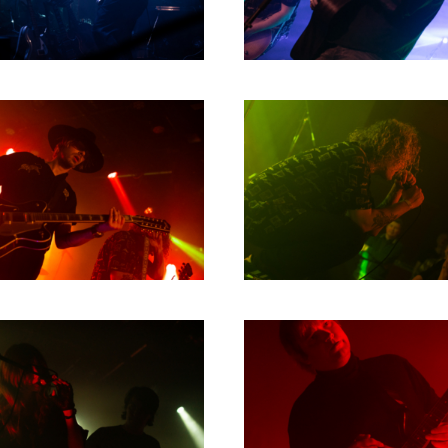
2004
2003
2002
2001
2000
1996
1993
1992
1991
1989
1988
1986
1985
1984
1983
1982