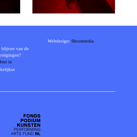
Webdesign:
Shootmedia
 blijven van de
estigingen?
 hier in
kelijkse