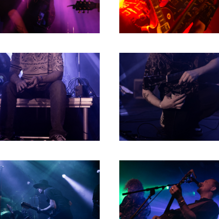
RICHARD POSTMA
2020
SASKIA LUDDEN
2019
ANNA HIEP
2018
CASHMYRA ROZENDAAL
2017
MARTSEN HUT
2016
ARSEN TSKHAY
2015
ERYN BOSMA
2014
ESTHER
2013
ELINE KAMMINGA
2012
KAREN SAAMAN
2011
ARNOUD HEIKENS
2010
2009
2008
2007
2006
2005