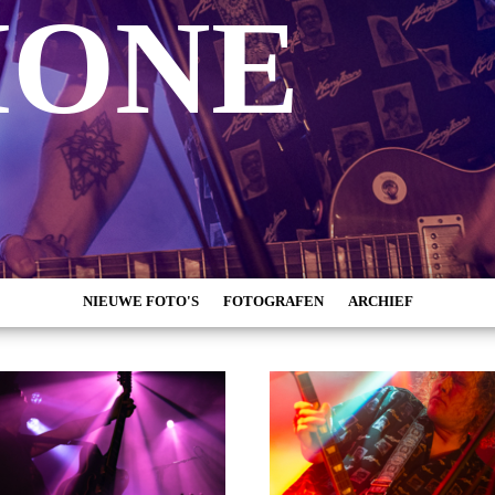
MONE
NIEUWE FOTO'S
FOTOGRAFEN
ARCHIEF
MARC DE KROSSE
2026
SIMONE V/D HEIJDEN
2025
PEER
2024
MISCHA VEENEMA
2023
JEROEN DEKKER
2022
BOB DE VRIES
2021