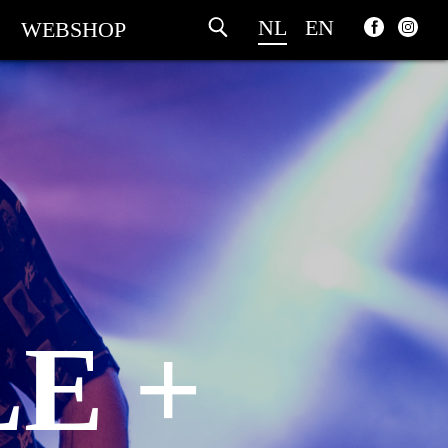
NL
EN
WEBSHOP
E +