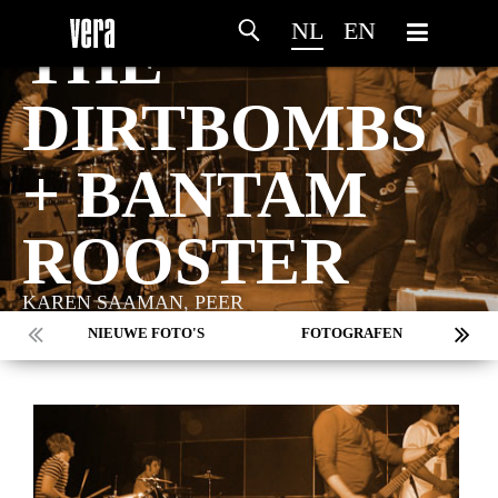
WEDNESDAY 21 NOVEMBER - 2001
NL
EN
THE
DIRTBOMBS
+ BANTAM
ROOSTER
KAREN SAAMAN, PEER
NIEUWE FOTO'S
FOTOGRAFEN
MARC DE KROSSE
SIMONE V/D HEIJDEN
PEER
MISCHA VEENEMA
JEROEN DEKKER