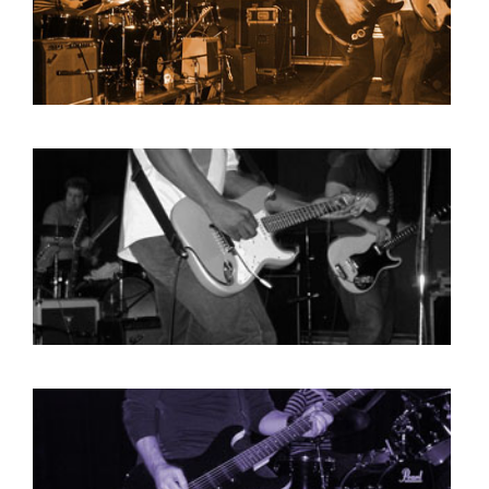
BOB DE VRIES
RICHARD POSTMA
SASKIA LUDDEN
ANNA HIEP
CASHMYRA ROZENDAAL
MARTSEN HUT
ARSEN TSKHAY
ERYN BOSMA
ESTHER
ELINE KAMMINGA
KAREN SAAMAN
ARNOUD HEIKENS