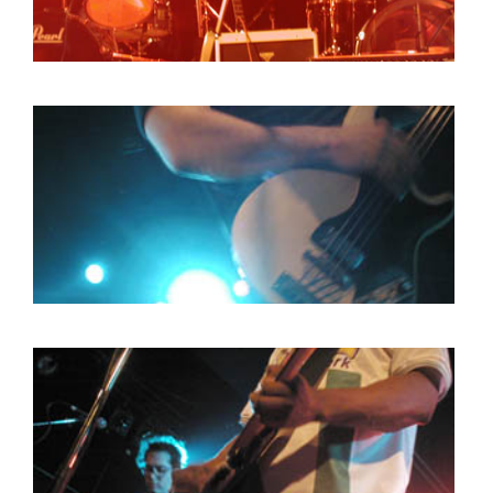
ARTDIVISION
FOTO’S
NIEUWS
INFO
WEBSHOP
MIJN TICKETS