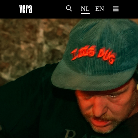
NL
EN