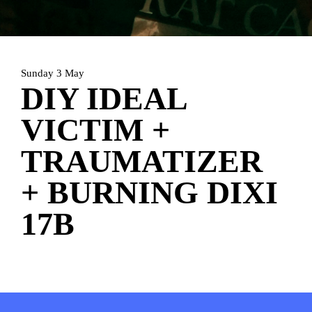
HOME
PROGRAMMA
ARTDIVISION
FOTO’S
NIEUWS
Sunday 3 May
DIY IDEAL
INFO
WEBSHOP
MIJN TICKETS
VICTIM +
TRAUMATIZER
+ BURNING DIXI
17B