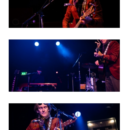
BOB DE VRIES
RICHARD POSTMA
SASKIA LUDDEN
ANNA HIEP
CASHMYRA ROZENDAAL
MARTSEN HUT
ARSEN TSKHAY
ERYN BOSMA
ESTHER
ELINE KAMMINGA
KAREN SAAMAN
ARNOUD HEIKENS