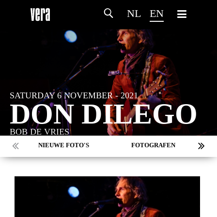
NL
EN
SATURDAY 6 NOVEMBER - 2021
DON DILEGO
BOB DE VRIES
NIEUWE FOTO'S
FOTOGRAFEN
MARC DE KROSSE
SIMONE V/D HEIJDEN
PEER
MISCHA VEENEMA
JEROEN DEKKER