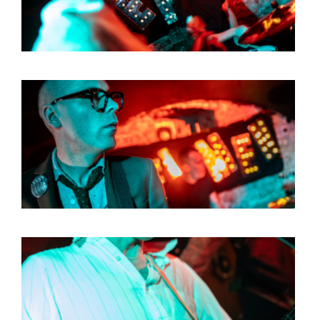
HOME
AGENDA
ARTDIVISION
PHOTOS
NEWS
INFO
WEBSHOP
MY TICKETS