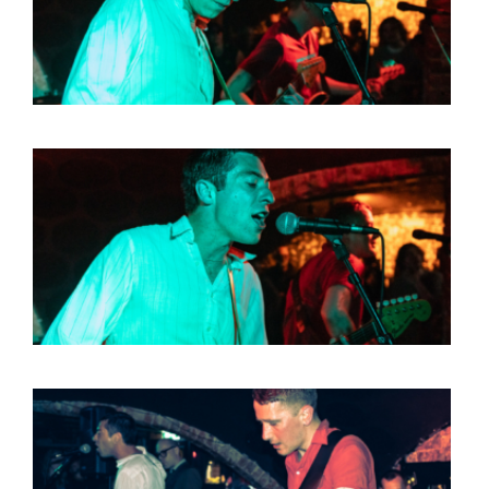
BOB DE VRIES
RICHARD POSTMA
SASKIA LUDDEN
ANNA HIEP
CASHMYRA ROZENDAAL
MARTSEN HUT
ARSEN TSKHAY
ERYN BOSMA
ESTHER
ELINE KAMMINGA
KAREN SAAMAN
ARNOUD HEIKENS