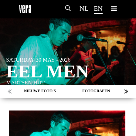
NL
EN
SATURDAY 30 MAY - 2026
EEL MEN
MARTSEN HUT
NIEUWE FOTO'S
FOTOGRAFEN
MARC DE KROSSE
SIMONE V/D HEIJDEN
PEER
MISCHA VEENEMA
JEROEN DEKKER