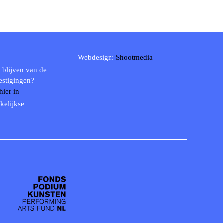
Webdesign:
Shootmedia
 blijven van de
estigingen?
 hier in
kelijkse