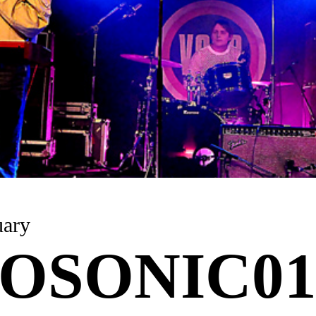
uary
OSONIC01