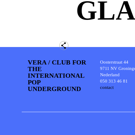
GLA
VERA / CLUB FOR
Oosterstraat 44
THE
9711 NV Groning
INTERNATIONAL
Nederland
POP
050 313 46 81
UNDERGROUND
contact