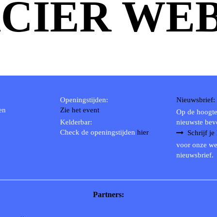
CIER WE
Openingstijden:
Nieuwsbrief:
en
Zie het event
Op de hoogte
Kelderbar:
nieuwste bev
Check de openingstijden
hier
Schrijf je
voor onze we
nieuwsbrief.
Partners: