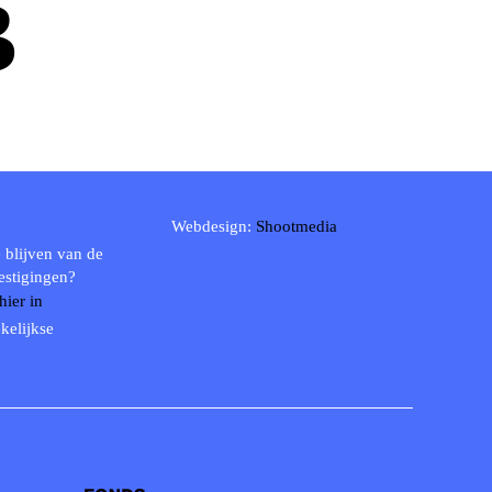
B
Webdesign:
Shootmedia
 blijven van de
estigingen?
 hier in
kelijkse