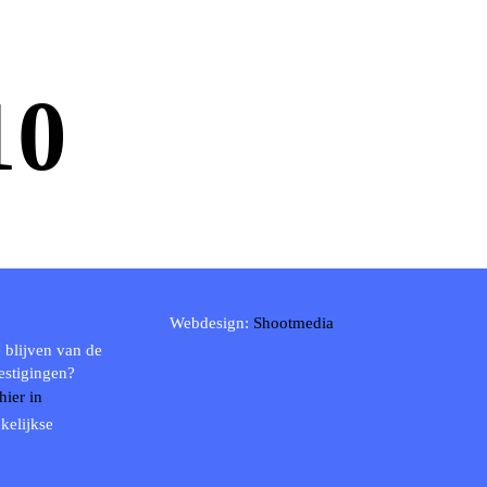
10
Webdesign:
Shootmedia
 blijven van de
estigingen?
 hier in
kelijkse