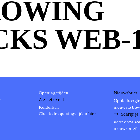
ROWING
CKS WEB-
Openingstijden:
Nieuwsbrief:
en
Zie het event
Op de hoogte
Kelderbar:
nieuwste bev
Check de openingstijden
hier
Schrijf je
voor onze we
nieuwsbrief.