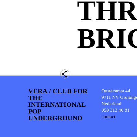
TH
BRI
VERA / CLUB FOR
Oosterstraat 44
THE
9711 NV Groning
INTERNATIONAL
Nederland
POP
050 313 46 81
UNDERGROUND
contact