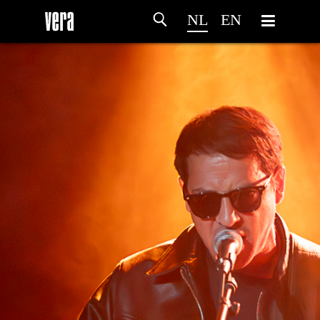
NL
EN