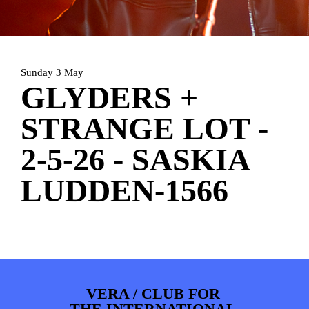
HOME
PROGRAMMA
ARTDIVISION
FOTO’S
NIEUWS
Sunday 3 May
INFO
WEBSHOP
MIJN TICKETS
GLYDERS +
STRANGE LOT -
2-5-26 - SASKIA
LUDDEN-1566
VERA / CLUB FOR
THE INTERNATIONAL