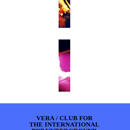
BOB DE VRIES
RICHARD POSTMA
PHOTOS
NEWS
INFO
WEBSHOP
SASKIA LUDDEN
ANNA HIEP
MY TICKETS
CASHMYRA ROZENDAAL
MARTSEN HUT
ARSEN TSKHAY
ERYN BOSMA
ESTHER
ELINE KAMMINGA
KAREN SAAMAN
ARNOUD HEIKENS
VERA / CLUB FOR
THE INTERNATIONAL