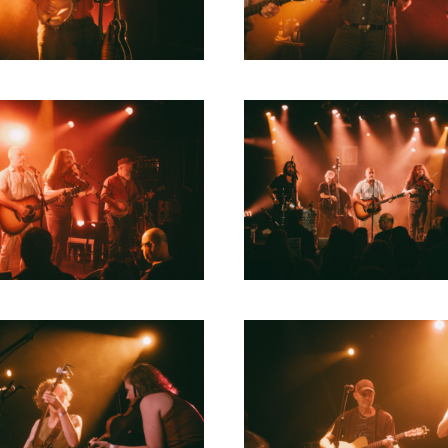
2004
2003
2002
2001
2000
1996
1993
1992
1991
1989
1988
1986
1985
1984
1983
1982