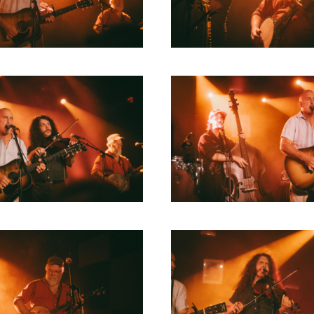
RICHARD POSTMA
2020
SASKIA LUDDEN
2019
ANNA HIEP
2018
CASHMYRA ROZENDAAL
2017
MARTSEN HUT
2016
ARSEN TSKHAY
2015
ERYN BOSMA
2014
ESTHER
2013
ELINE KAMMINGA
2012
KAREN SAAMAN
2011
ARNOUD HEIKENS
2010
2009
2008
2007
2006
2005