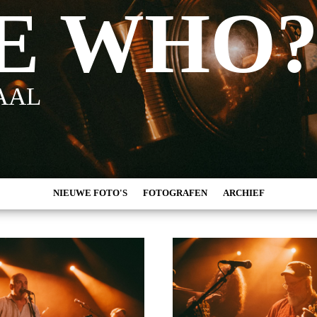
ZE WHO
AAL
NIEUWE FOTO'S
FOTOGRAFEN
ARCHIEF
MARC DE KROSSE
2026
SIMONE V/D HEIJDEN
2025
PEER
2024
MISCHA VEENEMA
2023
JEROEN DEKKER
2022
BOB DE VRIES
2021