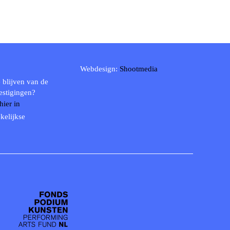
Webdesign:
Shootmedia
 blijven van de
estigingen?
 hier in
kelijkse