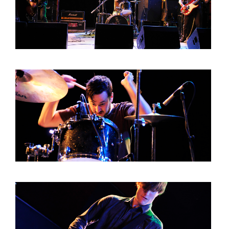
BOB DE VRIES
RICHARD POSTMA
SASKIA LUDDEN
ANNA HIEP
CASHMYRA ROZENDAAL
MARTSEN HUT
ARSEN TSKHAY
ERYN BOSMA
ESTHER
ELINE KAMMINGA
KAREN SAAMAN
ARNOUD HEIKENS