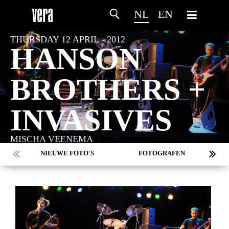
NL
EN
THURSDAY 12 APRIL - 2012
HANSON
BROTHERS +
INVASIVES
MISCHA VEENEMA
NIEUWE FOTO'S
FOTOGRAFEN
MARC DE KROSSE
SIMONE V/D HEIJDEN
PEER
MISCHA VEENEMA
JEROEN DEKKER