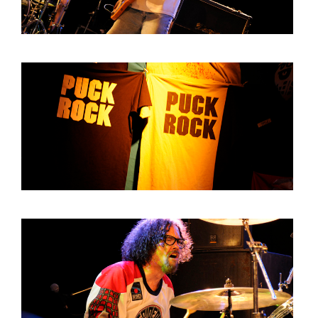
HOME
PROGRAMMA
ARTDIVISION
FOTO’S
NIEUWS
INFO
WEBSHOP
MIJN TICKETS