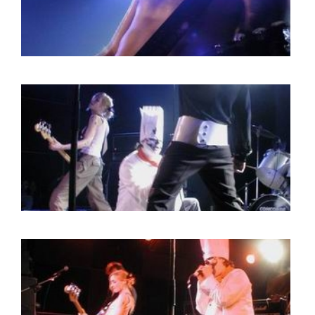
HOME
AGENDA
ARTDIVISION
PHOTOS
NEWS
INFO
WEBSHOP
MY TICKETS