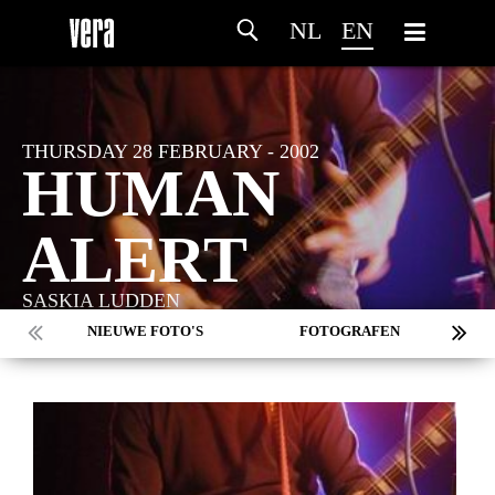
NL
EN
THURSDAY 28 FEBRUARY - 2002
HUMAN
ALERT
SASKIA LUDDEN
NIEUWE FOTO'S
FOTOGRAFEN
MARC DE KROSSE
SIMONE V/D HEIJDEN
PEER
MISCHA VEENEMA
JEROEN DEKKER