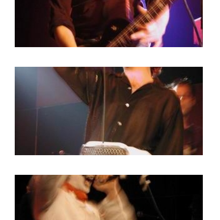
BOB DE VRIES
RICHARD POSTMA
SASKIA LUDDEN
ANNA HIEP
CASHMYRA ROZENDAAL
MARTSEN HUT
ARSEN TSKHAY
ERYN BOSMA
ESTHER
ELINE KAMMINGA
KAREN SAAMAN
ARNOUD HEIKENS